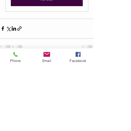
Phone
Email
Facebook
Voir tout
Posts récents