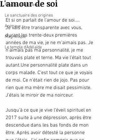
L'amour de soi
Plantes d'intérieur
Le sanctuaire des origines
Et si on parlait de l'amour de soi....
Animaux
Je vais être transparente avec vous, 
durant les trente-deux premières 
Magnétique
années de ma vie, je ne m'aimais pas. Je 
Le temple d'Adélaïde
n'aimais pas ma personnalité, je me 
trouvais plate et terne. Ma vie l'était tout 
autant.Une personnalité plate dans un 
corps malade. C'est tout ce que je voyais 
de moi. Ce n'était rien de jojo. Pas pour 
rien que ma mère me disait pessimiste. 
J'étais le miroir de ma noirceur. 
Jusqu'à ce que je vive l'éveil spirituel en 
2017 suite à une dépression, après être 
descendue dans les bas fonds de mon 
être. Après avoir détesté la personne 