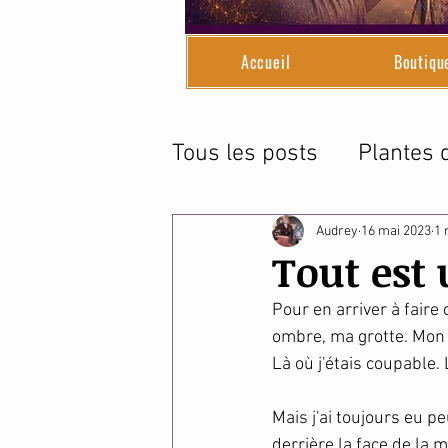
Accueil
Boutiqu
Tous les posts
Plantes d
Magnétique
Le temp
Audrey
16 mai 2023
1 
Tout est
Pour en arriver à faire 
ombre, ma grotte. Mon r
Là où j'étais coupable.
Mais j'ai toujours eu pe
derrière la face de la 