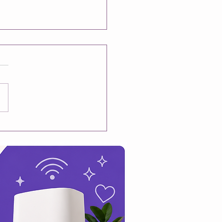
fait aucun sens...
sens énormément de
se depuis hier soir,
ent à l'idée que les
s des fêtes soient
es. J'ai passé de
ux bons moments avec
oureux des 18 dernières
. Je