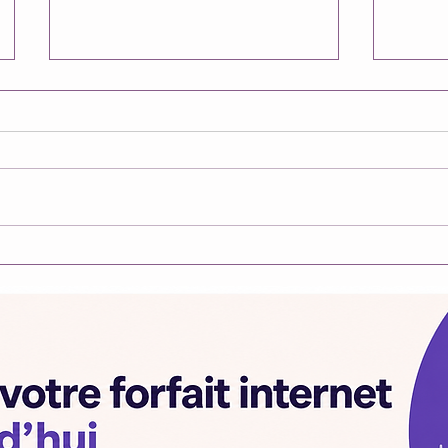
Ça ne 
Je res
tristes
simplem
vacance
terminé
nombre
Refus d'incarnation : La
mon am
Terre des Origines est prête.
années