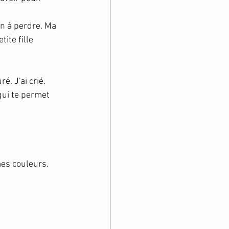
n à perdre. Ma 
ite fille 
é. J'ai crié. 
 qui te permet 
mes couleurs.