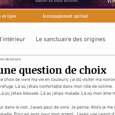
e en ligne
Accompagnement spirituel
'intérieur
Le sanctuaire des origines
le d'Adélaïde
min de lecture
 une question de choix
ce choix de vivre ma vie en couleurs, j'ai dû visiter ma noirc
efuge. Là où j'étais confortable dans mon rôle de victime.
 Là où j'étais blessée. Là où j'étais malade. Là où mon âme m
ur dans le noir. J'avais peur de vivre. Je pense. Alors je me 
maladie. Pour en avoir pour mon argent. J'avais une raison d'