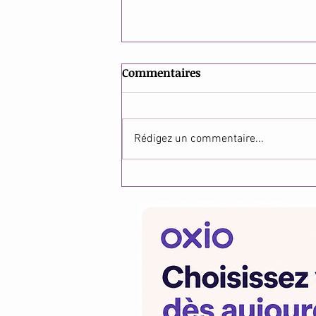
Commentaires
Rédigez un commentaire...
Se couper les cheveux : et si
ce n'était pas qu'une
question de look?