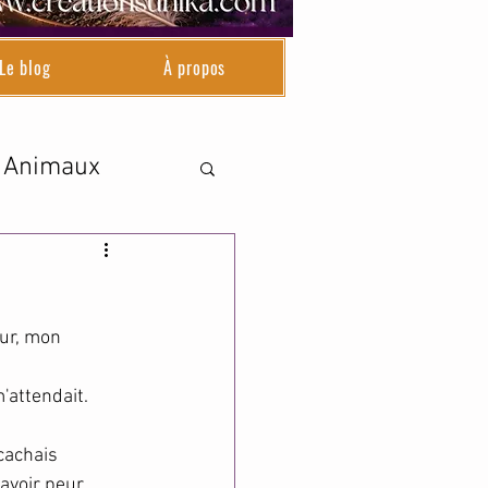
Le blog
À propos
Animaux
eur, mon 
'attendait.
cachais 
avoir peur. 