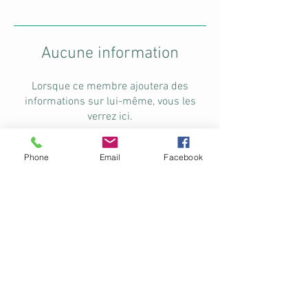
Aucune information
Lorsque ce membre ajoutera des
informations sur lui-même, vous les
verrez ici.
Phone
Email
Facebook
Contact
Les Créations Unika
6-639 Boulevard Sainte-Anne
Rimouski Qc G5M 1H7
lescreationsunika@gmail.com