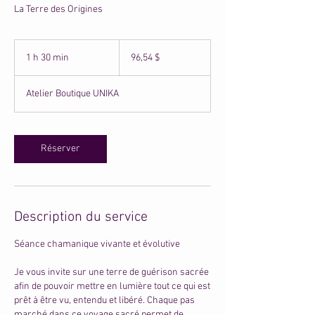
La Terre des Origines
96,54 dollars
canadiens
1 h 30 min
1
96,54 $
3
0
Atelier Boutique UNIKA
m
i
n
Réserver
Description du service
Séance chamanique vivante et évolutive
Je vous invite sur une terre de guérison sacrée
afin de pouvoir mettre en lumière tout ce qui est
prêt à être vu, entendu et libéré. Chaque pas
marché dans ce voyage sacré permet de