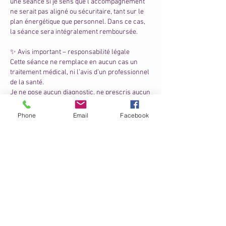
une séance si je sens que l’accompagnement
ne serait pas aligné ou sécuritaire, tant sur le
plan énergétique que personnel. Dans ce cas,
la séance sera intégralement remboursée.
✨ Avis important – responsabilité légale
Cette séance ne remplace en aucun cas un
traitement médical, ni l’avis d’un professionnel
de la santé.
Je ne pose aucun diagnostic, ne prescris aucun
traitement et n’interviens pas dans les
décisions médicales.
Phone
Email
Facebook
En réservant une séance, tu reconnais que :
Tu es pleinement responsable de ton
cheminement personnel, de ton bien-être et de
tes décisions.
Tu comprends que ceette séance vise un
soutien au niveau vibratoire, émotionnel,
énergétique et spirituel, mais ne constitue pas
un acte médical.
En cas de doute sur ta condition physique ou