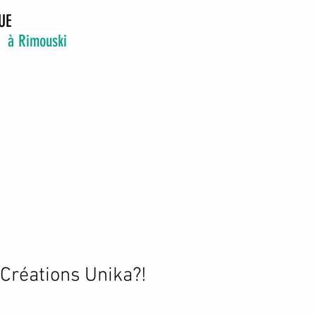
UE
6 à Rimouski
 Créations Unika?!