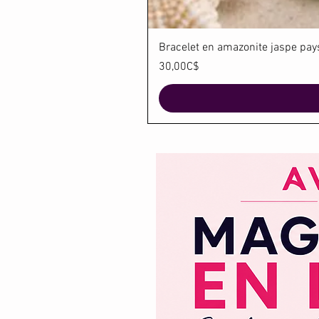
Bracelet en amazonite jaspe paysa
Price
30,00C$