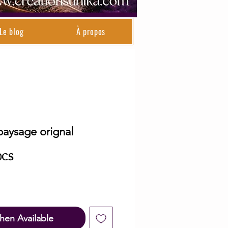
Le blog
À propos
paysage orignal
ar
Sale
0C$
Price
hen Available