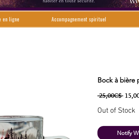
e en ligne
Accompagnement spirituel
Bock à bière 
Regul
 25,00C$ 
15,0
Price
Out of Stock
Notify W