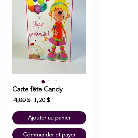
Carte fête Candy
Prix
Prix
 4,00 $ 
1,20 $
original
promotionnel
Ajouter au panier
Commander et payer