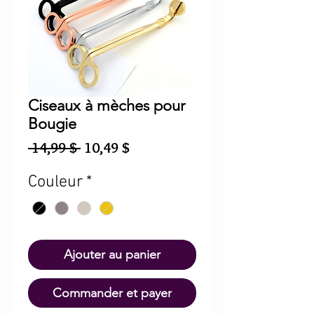
Ciseaux à mèches pour
Bougie
Prix
Prix
 14,99 $ 
10,49 $
original
promotionnel
Couleur
*
Ajouter au panier
Commander et payer