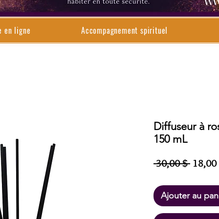
e en ligne
Accompagnement spirituel
Diffuseur à ro
150 mL
Prix
 30,00 $ 
18,00
origina
Ajouter au pan