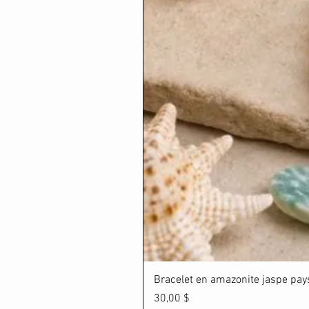
Bracelet en amazonite jaspe paysa
Prix
30,00 $