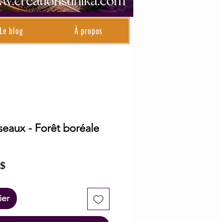
Le blog
À propos
seaux - Forêt boréale
Prix
 $
l
promotionnel
ier