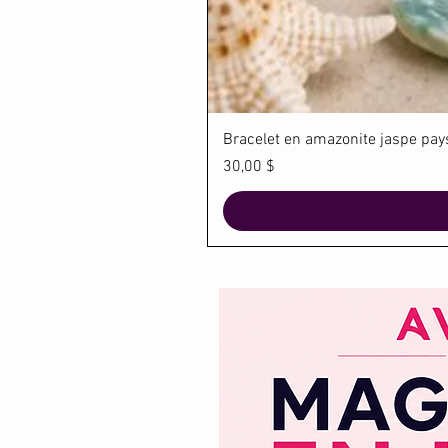
Bracelet en amazonite jaspe paysa
Prix
30,00 $