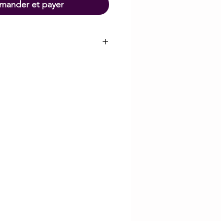
ander et payer
 la complexité de
ets, des frais de
upplémentaire de
uvent s'appliquer.