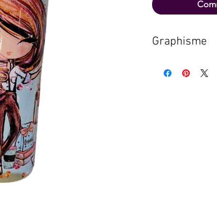
Comm
Graphisme
En raison de
certains proj
graphisme s
19.99$+ tx pe