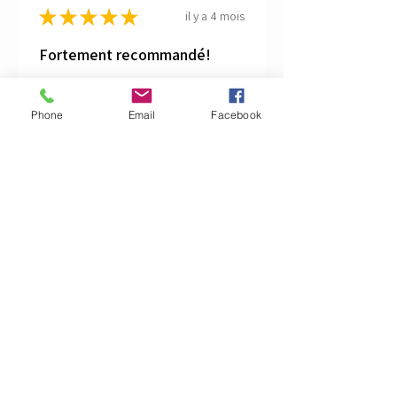
★
★
★
★
★
il y a 4 mois
Fortement recommandé!
Je l'aime beaucoup et elle me fait
penser de ralentir ;)
Phone
Email
Facebook
Johanne P.
Saint-Casimir, CA-QC
il y a 4 mois
Afficher la réponse (1)
Cet avis vous a-t-il été utile ?