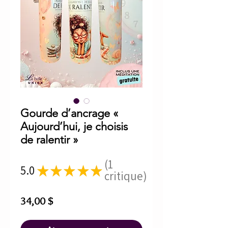
Gourde d’ancrage «
Aujourd’hui, je choisis
de ralentir »
1
5.0
★
★
★
★
★
1
critique
Prix
34,00 $