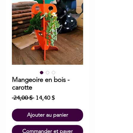
Mangeoire en bois -
carotte
Prix
Prix
 24,00 $ 
14,40 $
original
promotionnel
Ajouter au panier
Commander et payer