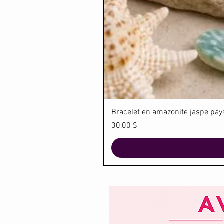
Bracelet en amazonite jaspe paysa
Prix
30,00 $