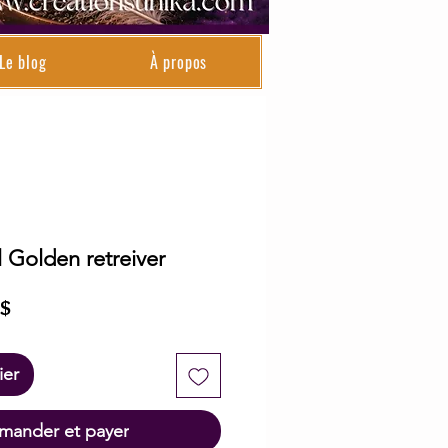
Le blog
À propos
 Golden retreiver
Prix
 $
l
promotionnel
ier
ander et payer