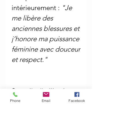
intérieurement :
"Je
me libère des
anciennes blessures et
j’honore ma puissance
féminine avec douceur
et respect."
Conseils d'utilisation
Phone
Email
Facebook
Infuser de 1 à 2
Ingrédients
cuillères à thé dans de
L'achillée millefeuille
,
l'eau chaude durant 8 à