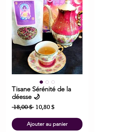
Tisane Sérénité de la
déesse 🌙
Prix
Prix
 18,00 $ 
10,80 $
original
promotionnel
Ajouter au panier