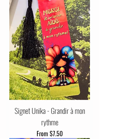
Signet Unika - Grandir à mon
rythme
Sale Price
From
$7.50