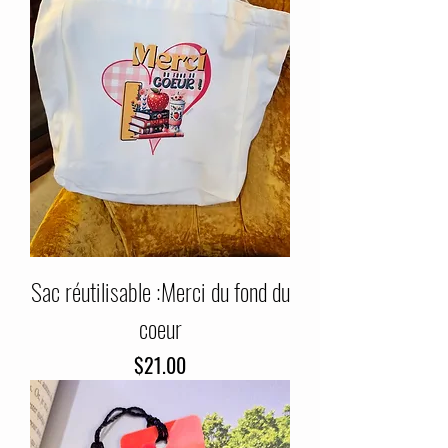
Sac réutilisable :Merci du fond du
coeur
Price
$21.00