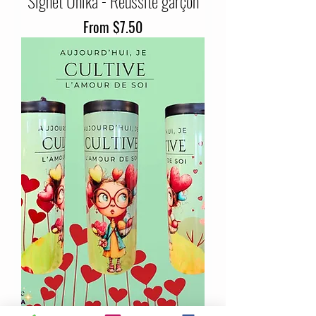
Signet Unika - Réussite garçon
Sale Price
From
$7.50