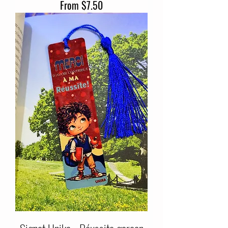
Sale Price
From
$7.50