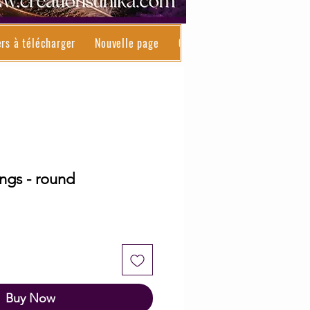
ers à télécharger
Nouvelle page
Contact
Résultats de re
ngs - round
r
ale
rice
Buy Now