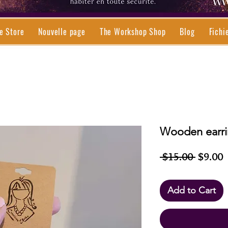
e Store
Nouvelle page
The Workshop Shop
Blog
Fichi
Wooden earri
Regula
S
 $15.00 
$9.00
Price
P
Add to Cart