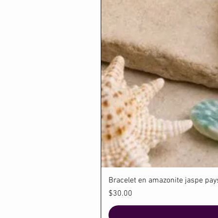
Bracelet en amazonite jaspe paysa
Price
$30.00