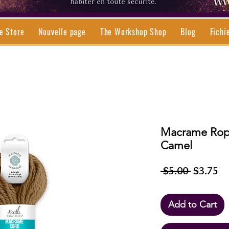
e Store
Nouvelle page
The Workshop Shop
Blog
Fichi
Macrame Rope
Camel
Regular
Sa
 $5.00 
$3.75
Price
Pr
Add to Cart