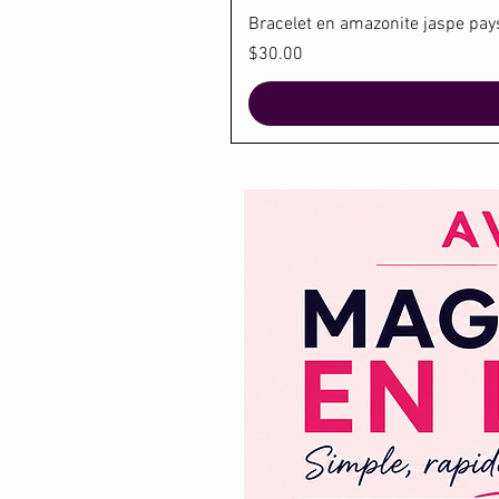
Bracelet en amazonite jaspe paysa
Price
$30.00