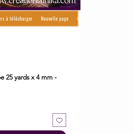
ers à télécharger
Nouvelle page
Contact
Résultats de re
 25 yards x 4 mm -
le
ice