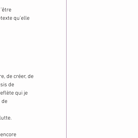
’être 
exte qu’elle 
e, de créer, de 
sis de 
flète qui je 
 de 
lutte.
 encore 