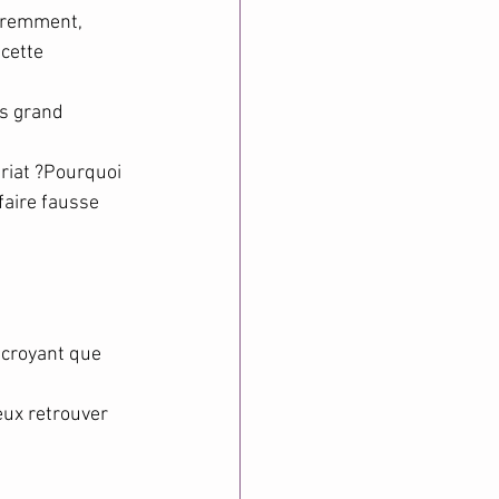
féremment, 
 cette 
s grand 
riat ?Pourquoi 
faire fausse 
 croyant que 
veux retrouver 