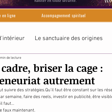
e en ligne
Accompagnement spirituel
'intérieur
Le sanctuaire des origines
le d'Adélaïde
 min de lecture
 cadre, briser la cage :
reneuriat autrement
ut suivre des stratégies.Qu’il faut être constant sur les rés
ar semaine, faire des reels, investir en publicité, être visib
’il faut…
e faux maintenant.