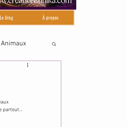
Le blog
À propos
Animaux
eaux 
le partout…