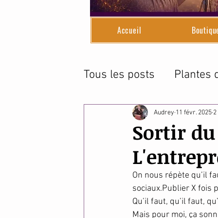
Accueil
Boutiqu
Tous les posts
Plantes d
Magnétique
Le temp
Audrey
11 févr. 2025
2
Sortir du
L'entrep
On nous répète qu’il fa
sociaux.Publier X fois p
Qu’il faut, qu’il faut, qu
Mais pour moi, ça sonn