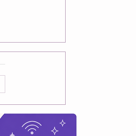
fait aucun sens...
sens énormément de
se depuis hier soir,
ent à l'idée que les
s des fêtes soient
es. J'ai passé de
ux bons moments avec
oureux des 18 dernières
. Je