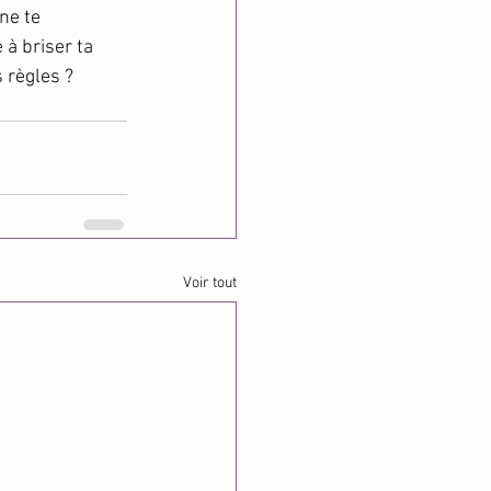
ne te 
à briser ta 
 règles ?
Voir tout