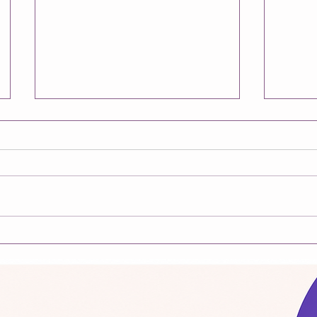
Ça ne 
Je res
tristes
simplem
vacance
terminé
nombre
Refus d'incarnation : La
mon am
Terre des Origines est prête.
années