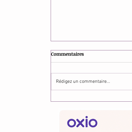
Commentaires
Rédigez un commentaire...
Se couper les cheveux : et si
ce n'était pas qu'une
question de look?