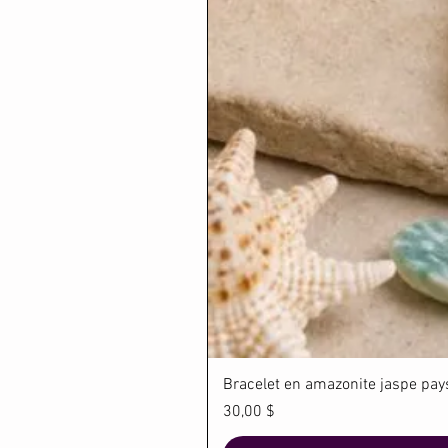
Bracelet en amazonite jaspe paysa
Prix
30,00 $