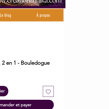
Le blog
À propos
 2 en 1 - Bouledogue
ier
ander et payer