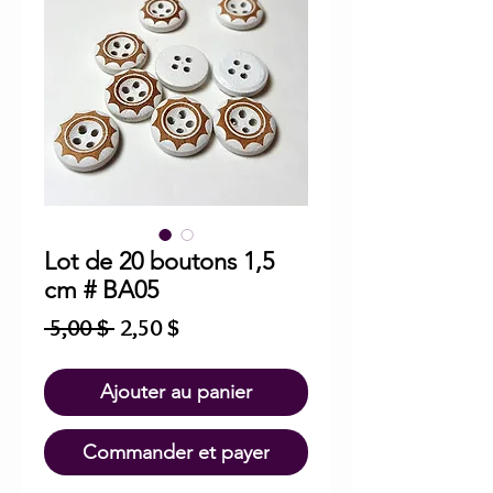
Lot de 20 boutons 1,5
cm # BA05
Prix
Prix
 5,00 $ 
2,50 $
original
promotionnel
Ajouter au panier
Commander et payer