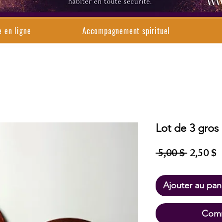
e en ligne
Accompagnement spirituel
Lot de 3 gros
Prix
P
 5,00 $ 
2,50 $
original
p
Ajouter au pan
Comm