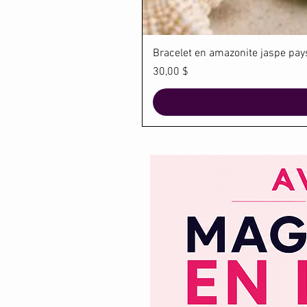
Bracelet en amazonite jaspe paysa
Prix
30,00 $