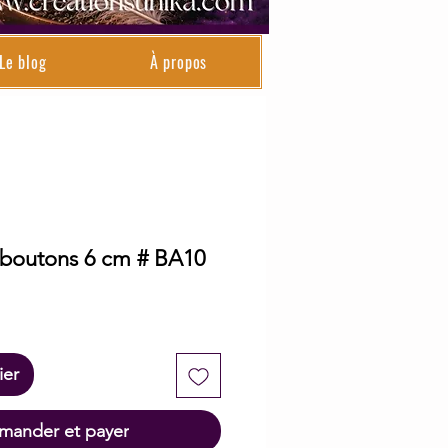
Le blog
À propos
 boutons 6 cm # BA10
rix
romotionnel
ier
ander et payer